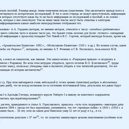
ческих пособий. Разница между этими понятиями весьма существенна. Она заключается прежде всего в
 почерпнута из исторических исследований. В тех в свою очередь не может присутствовать информация
 которых отсутствует какая бы то ни было информация из исследований и пособий; в их основе -
в, которые о них повествуют. Тем не менее такие тексты могут быть отнесены к категории
нформационном канале наиболее непосредственно отображают его.
азаков» А.А. Гордеева (которая, по мнению авторов, относится к числу «
западных средневековых
 иного события часто в нужное число раз, что бывает очень полезно для более «точного» совпадения
юбой информации о прошлом) попадают Тит Ливий и В.С. Сергеев, который ниоткуда больше, кроме как
«Архангельское Евангелие» 1092 г., «Мстиславово Евангелие» 1103 г. и др.). Во всяком случае, какие
17
зряды от Рюрика
»
, которыми, по мнению А.Т. Фоменко и Г.В. Носовского, пользовался М.В.
, а вовсе не генеалогия, как таковая. Эти записи велись в «Разрядном приказе» и сводились в
19
тнесен с Рюриком). Во всем этом нетрудно убедиться, просто почитав В.О. Ключевского
, труды
хотят знать), поскольку убеждены сами и пытаются убедить в том читателей-дилетантов, что
все
21
зывающая об истории местничества
.
 т.д. При этом наблюдается очень небольшой (с точки зрения статистики) разброс в абсолютных
же дней), что не всегда возможно из-за состояния источниковой базы, результаты все равно будут
а I и Адольфа Гитлера, испанского короля Умберто I и никому не известного содержателя
22
 спастись при кораблекрушениях
.
 расчета, приведенного в статье А. Гореславского, пришлось «чуть-чуть подправить» некоторые даты
ется 1804 г. (когда тот был коронован); упоминается, что тот «проиграл войну» в 1816 г. (1916 г. в
ент было... 56 лет, хотя на самом деле Наполеон умер 52 лет от роду и т.д., и т.п.
23
логическим допуском ± 37 лет
, т.е. по существу манипулируя целыми поколениями (особенно если
.