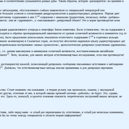
мы и соответственно указываются разные даты. Таким образом, история «расширяется» во времени и
го заблуждения, обусловленного слабым знакомством со специальной литературой или
ься больших успехов в согласовании дендрохронологии и радиоуглеродных датировок. Первая дает
14
статочному содержанию в них С
сопряжено с немалыми трудностями, поскольку любая «добавка»
ость: они не «удревняют», а «омолаживают» датируемый объект! Это в корне противоречит всем
рация радиоактивного углерода в атмосфере Земли изменчива. Было установлено, что на содержание в
аходится в обратно пропорциональной зависимости от уровня солнечной активности и изменяется год от
14
тся), было предложено использовать показатели остаточного содержания С
в годичных кольцах
еневших экземпляров) в Скалистых горах, он получил абсолютно надежную шкалу радиоуглеродных дат
умозрительным построениям «новых хронологов», археологические датировки существенно удревнились.
, т.е. датами максимумов и минимумов солнечной активности, восстановленными английским
11
описях
. Хотя, полагаю, для наших авторов естественнонаучные исследования, если они противоречат
ле достоверности) шкалой, позволяющей датировать сообщения письменных источников о наблюдении
12
)
. Добавлю, что естественнонаучные методы вполне применимы и для датировки пергамена
.
стве. Стоит изменить эти основания - и теория рухнет, как произошло, скажем, с эвклидовой
 другая, отличная от нее, в которой законы прежней системы «работать» не будут. Это, однако,
 его. Здесь-то, пожалуй, и кроется основная опасность теоретических построений наших авторов: не
ник, либо перед нами - в сотый раз переписанное (и, естественно, в сотый раз несколько измененное,
ли бы по этому поводу специалисты в области теории информатики?