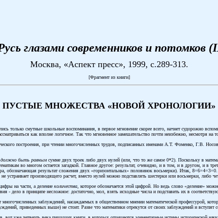
Русь глазами современников и потомков (IX
Москва, «Аспект пресс», 1999, c.289-313.
[Фрагмент из книги]
ПУСТЫЕ МНОЖЕСТВА «НОВОЙ ХРОНОЛОГИИ»
ались только смутные школьные воспоминания, в первое мгновение скорее всего, начнет судорожно вспом
сматриваться как вполне логичное. Так что мгновенное замешательство почти неизбежно, несмотря на то
рического построения, при чтении многочисленных трудов, подписанных именами А.Т. Фоменко, Г.В. Носо
8
должно быть равным
сумме двух троек либо двух нулей (или, что то же самое 0*2). Поскольку в матем
атематикам во многом остается загадкой. Главное другое: результат, очевидно, и в том, и в другом, и в т
, обозначающая результат сложения двух «горизонтальных» половинок восьмерки). Итак, 8=6=4=3=0. Зн
 не устраивает производящего расчет, вместо нулей можно подставлять шестерки или восьмерки, либо чет
цифры на части, а деление
количества
, которое обозначается этой цифрой. Но ведь слово «деление» можн
вия - дело в принципе несложное: достаточно, мол, взять исходные числа и подставить их в соответств
тат многочисленных заблуждений, насаждаемых в общественном мнении математической профессурой, кот
уждений, приведенных выше) не стоит. Разве что математики отрекутся от своих заблуждений и вступят 
ов, вот уже четверть века пишущих книги, в которых отрицаются элементарные истины исторической науки