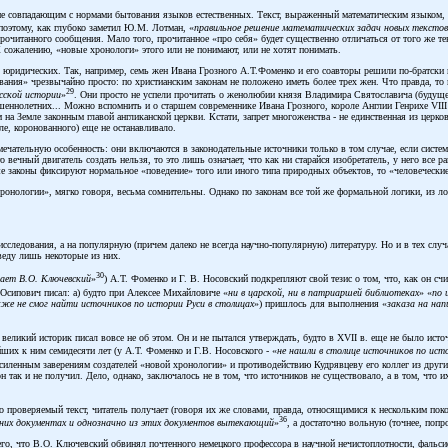
 совпадающим с нормами бытования языков естественных. Текст, выраженный математическим языком, в
 поэтому, как глубоко заметил Ю.М. Лотман, «
правильное решение математических задач новых текстов
очитанного сообщения. Мало того, прочитанное «про себя» будет существенно отличаться от того же те
К сожалению, «новые хронологи» этого или не понимают, или не хотят понимать.
в юридических. Так, например, семь жен Ивана Грозного А.Т.Фоменко и его соавторы решили по-братски 
ния» чрезвычайно просто: по христианским законам не положено иметь более трех жен. Что правда, то 
29
усской истории
»
. Они просто не успели прочитать о женолюбии князя Владимира Святославича (будущег
шеннолетних... Можно вспомнить и о старшем современнике Ивана Грозного, короле Англии Генрихе VIII 
на Земле законным главой англиканской церкви. Кстати, запрет многоженства - не единственная из церк
ле, коронованного) еще не останавливало.
ечательную особенность: они включаются в законодательные источники только в том случае, если система
ечный двигатель создать нельзя, то это лишь означает, что как ни старайся изобретатель, у него все ра
чные законы фиксируют нормальное «поведение» того или иного типа природных объектов, то «человечески
хронологии», мягко говоря, весьма сомнительны. Однако по законам все той же формальной логики, из
сследования, а на популярную (причем далеко не всегда научно-популярную) литературу. Но и в тех слу
веду лишь некоторые из них.
30
ает В.О. Ключевский
»
) А.Т. Фоменко и Г. В. Носовский подкрепляют свой тезис о том, что, как он счит
 Осипович писал: а) будто при Алексее Михайловиче «
ни в царской, ни в патриаршей библиотеках
» «
по 
же не смог найти источников по истории Руси в столицах
») пришлось для выполнения «
заказа на нап
 великий историк писал вовсе не об этом. Он и не пытался утверждать, будто в XVII в. еще не было ис
ших к ним семидесяти лет (у А.Т. Фоменко и Г.В. Носовского - «
не нашли в столице источников по ист
силенным заверениям создателей «новой хронологии» и противодействию Кудрявцеву его коллег из других
он так и не получил. Дело, однако, заключалось не в том, что источников не существовало, а в том, что
о проверяемый текст, читатель получает (говоря их же словами, правда, относящимися к нескольким пок
36
вних документах и однозначно из этих документов вытекающий
»
, а достаточно вольную (точнее, поп
его, что В.О. Ключевский обвинял почтенного немецкого профессора в научной нечистоплотности, фальси