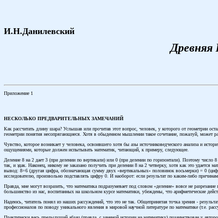
И.Н.Данилевский
Древняя 
Приложение 1
НЕСКОЛЬКО ПРЕДВАРИТЕЛЬНЫХ ЗАМЕЧАНИЙ
Как рассчитать длину шара? Услышав или прочитав этот вопрос, человек, у которого от геометрии ост
геометрии понятия несопрягающиеся. Хотя в обыденном мышлении такое сочетание, пожалуй, может рас
Чувство, которое возникает у человека, освоившего хотя бы азы источниковедческого анализа и исто
ощущениями, которые должен испытывать математик, читающий, к примеру, следующее.
Деление 8 на 2 дает 3 (при делении по вертикали) или 0 (при делении по горизонтали). Поэтому число 
так, и эдак. Наконец, никому не заказано получить при делении 8 на 2 четверку, хотя как это удается м
вывод: 8=6 (другая цифра, обозначающая сумму двух «вертикальных» половинок восьмерки) = 0 (цифра
исследователю, произвольно подставлять цифру 0. И наоборот: если результат по каким-либо причинам
Правда, мне могут возразить, что математика подразумевает под словом «деление» вовсе не разрезание 
большинство из нас, воспитанных на школьном курсе математики, убеждены, что арифметические дейст
Надеюсь, читатель понял из наших рассуждений, что это не так. Общепринятая точка зрения - резуль
профессионалов по поводу уникального явления в мировой научной литературе по математике (т.е. расс
Практически весь предыдущий абзац (правда, с заменой истории на математику) позаимствован у автор