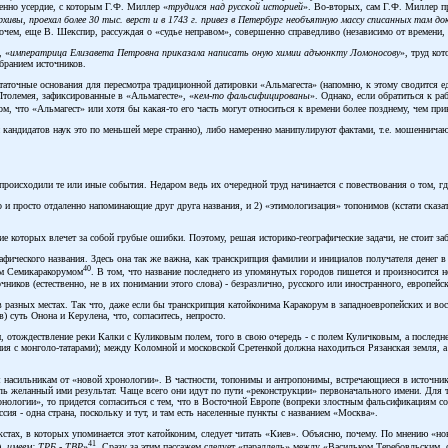
енно усердие, с которым Г.Ф. Миллер «
трудился над русской историей
». Во-вторых, сам Г.Ф. Миллер пр
хивы, проехал более 30 тыс. верст и в 1743 г. привез в Петербург необъятную массу списанных там д
очем, еще В. Шекспир, рассуждая о «судье неправом», совершенно справедливо (независимо от времени,
, «
императрица Елизавета Петровна приказала написать оную химии адъюнкту Ломоносову
», труд ко
обранием источников.
точные основания для пересмотра традиционной датировки «Альмагеста» (напомню, к этому сводится едва
Птолемея, зафиксированные в «Альмагесте», «
кем-то фальсифицированы
». Однако, если обратиться к ра
том, что «Альмагест» или хотя бы какая-то его часть могут относиться к времени более позднему, чем при
кандидатов наук это по меньшей мере странно), либо намеренно манипулируют фактами, т.е. мошенничают.
происходили те или иные события. Недаром ведь их очередной труд начинается с повествования о том, г
 и просто отдаленно напоминающие друг друга названия, и 2) «этимологизация» топонимов (кстати сказа
е которых влечет за собой грубые ошибки. Поэтому, решая историко-географические задачи, не стоит за
рафического названия. Здесь она так же важна, как транскрипция фамилии и инициалов получателя денег
40
ким Семикаракорумом
. В том, что название последнего из упомянутых городов пишется и произносится 
чников (естественно, не в их понимании этого слова) - безразлично, русского или иностранного, европе
 разных местах. Так что, даже если бы транскрипция катойконима Каракорум в западноевропейских и во
суть Онона и Керулена, что, согласитесь, непросто.
, отождествление реки Калки с Куликовым полем, того в свою очередь - с полем Куличковым, а последн
ния с монголо-татарами); между Коломной и московской Сретенкой должна находиться Рязанская земля, а т
ся насильникам от «новой хронологии». В частности, топонимы и антропонимы, встречающиеся в источник
ль желанный ими результат. Чаще всего они идут по пути «реконструкции» первоначального имени. Для 
нологии», то придется согласиться с тем, что в Восточной Европе (вопреки злостным фальсификациям сов
ия - одна страна, поскольку и тут, и там есть населенные пункты с названием «Москва».
текстах, в которых упоминается этот катойконим, следует читать «Киев». Объясню, почему. По мнению «н
41
),
имеем: ТРБ - ТВР
»
. Сразу за этим пассажем следует «параллель» между «Васильком Теребовльским,