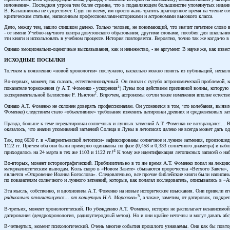
изложение». Последняя угроза тем более странна, что в подавляющем большинстве упомянутых изданий
В. Калашникова не существует. Судя по всему, им просто жаль тратить драгоценное время на чтение с
критическим статьям, написанным профессионалами-историками и астрономами высокого класса.
Дело, между тем, зашло слишком далеко. Только человек, не понимающий, что значит печатное слово
- от имени Учебно-научного центра довузовского образования; другими словами, пособия для школьни
эти книги и использовать в учебном процессе. История повторяется. Вероятно, точно так же когда-то
Однако эмоционально-оценочные высказывания, как и невежество, - не аргумент. В науке же, как изв
ИСХОДНЫЕ ПОСЫЛКИ
Толчком к появлению «новой хронологии» послужило, насколько можно понять из публикаций, нескол
Во-первых, момент, так сказать, естественнонаучный. Он связан с сугубо астрономической проблемой, к
1
показателе торможения (у А.Т. Фоменко - ускорения
) Луны под действием приливной волны, которую т
2
экспериментальной баллистике Р. Ньютон
. Впрочем, астрономы сочли такие изменения вполне естеств
Однако А.Т. Фоменко не склонен доверять профессионалам. Он усомнился в том, что колебания, выяв
Фоменко) следствием стало «объективное» требование изменить датировки древних и средневековых за
Правда, больше к теме передатировки солнечных и лунных затмений А.Т. Фоменко не возвращался... 
оказалось, что анализ упоминаний затмений Солнца и Луны в летописях далеко не всегда может дать од
Так, под 6630 г. в «Лаврентьевской летописи» зафиксированы солнечное и лунное затмения, произошедш
1122 гг. Причем оба они были примерно одинаковы по фазе (0,458 и 0,333 солнечного диаметра) и набл
4
приходилось на 24 марта в тех же 1103 и 1122 гг.!
К тому же идентификация летописных записей о набл
Во-вторых, момент историографический. Приблизительно в то же время А.Т. Фоменко попал на лекци
материалистическим выводам. Коль скоро в «Новом Завете» сбываются пророчества «Ветхого Завета», 
является «Откровение Иоанна Богослова». Следовательно, все прочие библейские книги были написаны
по показателям солнечного и лунного затмений, которые, как полагал исследователь, описывались в «А
Эта мысль, собственно, и вдохновила А.Т. Фоменко на новые исторические изыскания. Они привели е
5
радикально отличающуюся... от концепции Н.А. Морозова
»
, а также, заметим, от датировок, подк
В-третьих, момент хронологический. По убеждению А.Т. Фоменко, история не располагает независимой
датирования (дендрохронология, радиоуглеродный метод). Но и они крайне неточны и могут давать аб
В-четвертых, момент психологический. Очень многие события прошлого узнаваемы. Они как бы повторяют