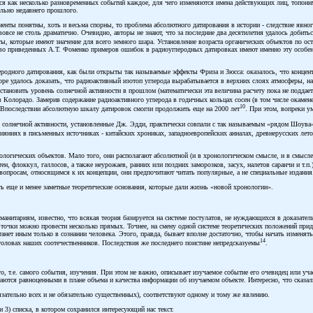
тся как несколько разновременных событий каждое, для чего изменяются имена действующих лиц, топони
ельно недавнего прошлого.
менты понятны, хоть и весьма спорны, то проблема абсолютного датирования в истории - следствие явно
вовсе не столь драматично. Очевидно, авторы не знают, что за последние два десятилетия удалось добит
, которые имеют значение для всего земного шара. Установление возраста органических объектов по о
во приведенных А.Т. Фоменко примеров ошибок в радиоуглеродных датировках имеют именно эту особенн
еродного датирования, как были открыты так называемые эффекты Фриза и Зюсса: оказалось, что концент
оре удалось доказать, что радиоактивный изотоп углерода вырабатывается в верхних слоях атмосферы, н
установить уровень солнечной активности в прошлом (математически эта величина расчету пока не поддае
 в Колорадо. Замерив содержание радиоактивного углерода в годичных кольцах сосен (в том числе окам
10
 Впоследствии абсолютную шкалу датировок смогли продолжить еще на 2000 лет
. При этом, вопреки 
 солнечной активности, установленные Дж. Эдди, практически совпали с так называемым «рядом Шоува»
ниях в письменных источниках - китайских хрониках, западноевропейских анналах, древнерусских лет
еологических объектов. Мало того, они располагают абсолютной (и в хронологическом смысле, и в смыс
, флоккул, галлосов, а также неурожаев, ранних или поздних заморозков, засух, налетов саранчи и т.п.
 вопросам, относящимся к их концепции, они предпочитают читать популярные, а не специальные издания
ь еще и менее заметные теоретические основания, которые дали жизнь «новой хронологии».
анитариям, известно, что всякая теория базируется на системе постулатов, не нуждающихся в доказатель
 точки можно провести несколько прямых. Точнее, на смену одной системе теоретических положений придет
анет иным только в сознании человека. Этого, правда, бывает вполне достаточно, чтобы начать изменять
14
головах наших соотечественников. Последствия же последнего поистине непредсказуемы
.
, т.е. самого события, изучения. При этом не важно, описывает изучаемое событие его очевидец или участ
аются равноценными в плане объема и качества информации об изучаемом объекте. Интересно, что сказа
язательно всех и не обязательно существенных), соответствуют одному и тому же явлению.
и 3) списка, в котором сохранился интересующий нас текст.