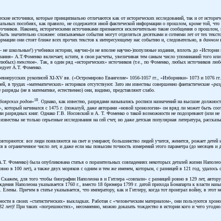
еские источники, которые принципиально отличаются как от исторических исследований, так и от истори
мальных пособиях, как правило, не содержится иной фактической информации о прошлом, кроме той, что
сточников. Наконец, историческими источниками признаются исключительно такие сообщения о прошлом, в
быть значительно сложнее: описываемые события могут отделяться десятками и сотнями лет от тех тексто
рмации они стоят ближе всех прочих текстов к интересующему нас событию и, следовательно, в
данном
и
 не школьные!) учебники истории, научно-(и не вполне научно-)популяные издания, вплоть до «Истории к
азания» А.Т.Фоменко включает, кстати, в свои расчеты, увеличивая тем самым число упоминаний того или
а любых)
текстов
». Так, в один ряд «исторических» источников (т.е., по Фоменко, любых источников л
едует А.Т. Фоменко.
внерусских рукописей XI-XV вв. («Остромирово Евангелие» 1056-1057 гг., «Изборники» 1073 и 1076 гг., 
, в трудах «математических» историков отсутствуют. Зато им известны совершенно фантастические «
ра
е разряды (не в математике, естественно) они, видимо, представляют слабо.
18
боярских родов
»
. Однако, как известно, разрядами назывались росписи назначений на высшие должности
», который начинался с 1475 г. (пожалуй, даже авторами «новой хронологии» он вряд ли может быть соо
ии разрядных книг. Однако Г.В. Носовский и А. Т. Фоменко о такой возможности не подозревают (или не 
е известны не только серьезные исследования на сей счет, но даже детская популярная литература, расска
овторяются: все люди появляются на свет и умирают, большинство людей учится, женится, рожает детей и
в ограниченное число лет, и даже если мы повысим точность измерений этого параметра (до месяцев и да
.Т. Фоменко) была опубликована статья о поразительных совпадениях некоторых деталей жизни Наполеон
вно в 100 лет), а также двух моряков с одним и тем же именем, которым, с разницей в 121 год, удалось
Скажем, для того чтобы биографии Наполеона в и Гитлера «совпали» с разницей ровно в 129 лет, автору
ения Наполеона указывается 1760 г., вместо 18 брюмера 1799 г. датой прихода Бонапарта к власти называ
Елены. Причем в статье указывается, что императору, как и Гитлеру, когда тот проиграл войну, в этот мом
ности в своих «статистических» выкладках. Работая с «человеческим материалом», они пользуются хроно
2 лет)! При таких «погрешностях», несомненно, можно доказать тождество в истории кого и чего угодно