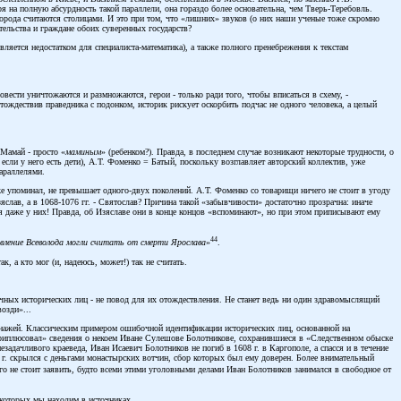
ря на полную абсурдность такой параллели, она гораздо более основательна, чем Тверь-Теребовль.
 города считаются столицами. И это при том, что «лишних» звуков (о них наши ученые тоже скромно
тельства и граждане обоих суверенных государств?
ляется недостатком для специалиста-математика), а также полного пренебрежения к текстам
ести уничтожаются и размножаются, герои - только ради того, чтобы вписаться в схему, -
Отождествив праведника с подонком, историк рискует оскорбить подчас не одного человека, а целый
 Мамай - просто «
маминым
» (ребенком?). Правда, в последнем случае возникают некоторые трудности, о
сли у него есть дети), А.Т. Фоменко = Батый, поскольку возглавляет авторский коллектив, уже
араллелями.
же упоминал, не превышает одного-двух поколений. А.Т. Фоменко со товарищи ничего не стоит в угоду
слав, а в 1068-1076 гг. - Святослав? Причина такой «забывчивости» достаточно прозрачна: иначе
тся даже у них! Правда, об Изяславе они в конце концов «вспоминают», но при этом приписывают ему
44
авление Всеволода могли считать от смерти Ярослава
»
.
, а кто мог (и, надеюсь, может!) так не считать.
ичных исторических лиц - не повод для их отождествления. Не станет ведь ни один здравомыслящий
озди»...
онажей. Классическим примером ошибочной идентификации исторических лиц, основанной на
«приплюсовал» сведения о некоем Иване Сулешове Болотникове, сохранившиеся в «Следственном обыске
адачливого краеведа, Иван Исаевич Болотников не погиб в 1608 г. в Каргополе, а спасся и в течение
1 г. скрылся с деньгами монастырских вотчин, сбор которых был ему доверен. Более внимательный
го не стоит заявить, будто всеми этими уголовными делами Иван Болотников занимался в свободное от
 которых мы находим в источниках.