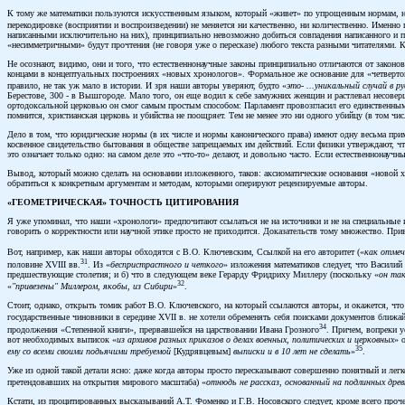
К тому же математики пользуются искусственным языком, который «живет» по упрощенным нормам, не
перекодировке (восприятии и воспроизведении) не меняется ни качественно, ни количественно. Именно
написанными исключительно на них), принципиально невозможно добиться совпадения написанного и пр
«несимметричными» будут прочтения (не говоря уже о пересказе) любого текста разными читателями. 
Не осознают, видимо, они и того, что естественнонаучные законы принципиально отличаются от законо
концами в концептуальных построениях «новых хронологов». Формальное же основание для «четвертова
правило, не так уж мало в истории. И зря наши авторы уверяют, будто «
это- ...уникальный случай в р
Берестове, 300 - в Вышгороде. Мало того, он еще водил к себе замужних женщин и растлевал несовер
ортодоксальной церковью он смог самым простым способом: Парламент провозгласил его единственным 
помнится, христианская церковь и убийства не поощряет. Тем не менее это ни одного убийцу (в том чис
Дело в том, что юридические нормы (в их числе и нормы канонического права) имеют одну весьма прим
косвенное свидетельство бытования в обществе запрещаемых им действий. Если физики утверждают, что в
это означает только одно: на самом деле это «что-то» делают, и довольно часто. Если естественнонау
Вывод, который можно сделать на основании изложенного, таков: аксиоматические основания «новой 
обратиться к конкретным аргументам и методам, которыми оперируют рецензируемые авторы.
«ГЕОМЕТРИЧЕСКАЯ» ТОЧНОСТЬ ЦИТИРОВАНИЯ
Я уже упоминал, что наши «хронологи» предпочитают ссылаться не на источники и не на специальные и
говорить о корректности или научной этике просто не приходится. Доказательств тому множество. При
Вот, например, как наши авторы обходятся с В.О. Ключевским, Ссылкой на его авторитет («
как отмеч
31
половине XVIII вв.
. Из «
беспристрастного и четкого
» изложения математиков следует, что Василий
предшествующие столетия; и б) что в следующем веке Герарду Фридриху Миллеру (поскольку «
он так
32
«
"привезены" Миллером, якобы, из Сибири
»
.
Стоит, однако, открыть томик работ В.О. Ключевского, на который ссылаются авторы, и окажется, что
государственные чиновники в середине XVII в. не хотели обременять себя поисками документов ближай
34
продолжения «Степенной книги», прервавшейся на царствовании Ивана Грозного
. Причем, вопреки у
вот необходимых выписок «
из архивов разных приказов о делах военных, политических и церковных
» 
35
ему со всеми своими подьячими требуемой
[Кудрявцевым]
выписки и в 10 лет не сделать
»
.
Уже из одной такой детали ясно: даже когда авторы просто пересказывают совершенно понятный и легк
претендовавших на открытия мирового масштаба) «
отнюдь не рассказ, основанный на подлинных дре
Кстати, из процитированных высказываний А.Т. Фоменко и Г.В. Носовского следует, кроме всего проч