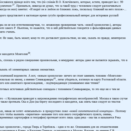
ославился прежде всего тем, что (по словам В.О. Ключевского, которые, кстати, приводят на с. 99
37
окументов
»
. Признаться, никогда не думал, что за такой труд с человеком следует расплачиваться
 когда он жил) заметил: «И видит он в любом из ближних ложь, поскольку ближний на него похож»...
торого представляет в настоящее время сугубо профессиональный интерес для историков русской
 ли не вся естественнонаучная, т.е. независимо проверяемая часть «новой хронологии»), авторы
боте самого Р. Ньютона, то окажется, что в ней действительно говорится о фальсификации данных
нято считать.
 Не знаю, быть может, кому-то это доставляет удовольствие, но мне, сказать по правде, неинтересно
39
де находится Монголия
.
ть, сплошь и рядом совершенно произвольная, и немудрено: авторы даже не пытаются скрывать, что в
бывать об элементарных законах ономастики.
 в платежной ведомости. А вот, «новым хронологам» ничего не стоит заменить топоним «Монголия»
41
несколько по иному, а именно Семикаракоры
, легко убедиться, взглянув на карту Ростовской области.
йского или азиатского происхождения, - подтверждающее упоминаемое ими чтение?
сточных источниках действительно совпадала с топонимом Семикаракоры, то это еще ни о чем не
его - с Кулишками приводит к нагромождению географических несообразностей. Москва в таком случае
акже протекать Ока и Дон (на берегу последнего и находится, как опять-таки следует из текстов
ах, никак не хотят «вписываться» в прокрустово ложе «
новой гипотетической концепции
». Поэтому
того чтобы выявить «первичное» название того или иного географического пункта, онимы,
ременных картографов и географов) протекает всего лишь одна река - она так и называется Река
овых хронологов», города Тверь и Теребовль - одно и то же. Основанием для их отожествления
 ослепленном в Киеве, и Василием Темным, ослепленным в Москве. Василек, по мнению Г.В.