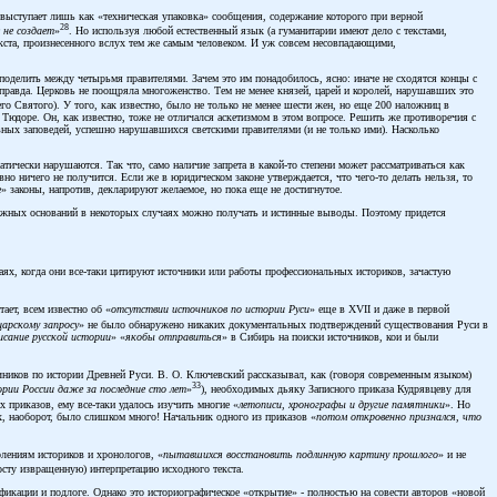
ыступает лишь как «техническая упаковка» сообщения, содержание которого при верной
28
 не создает
»
. Но используя любой естественный язык (а гуманитарии имеют дело с текстами,
кста, произнесенного вслух тем же самым человеком. И уж совсем несовпадающими,
поделить между четырьмя правителями. Зачем это им понадобилось, ясно: иначе не сходятся концы с
правда. Церковь не поощряла многоженство. Тем не менее князей, царей и королей, нарушавших это
о Святого). У того, как известно, было не только не менее шести жен, но еще 200 наложниц в
Тюдоре. Он, как известно, тоже не отличался аскетизмом в этом вопросе. Решить же противоречия с
овных заповедей, успешно нарушавшихся светскими правителями (и не только ими). Насколько
тически нарушаются. Так что, само наличие запрета в какой-то степени может рассматриваться как
вно ничего не получится. Если же в юридическом законе утверждается, что чего-то делать нельзя, то
е» законы, напротив, декларируют желаемое, но пока еще не достигнутое.
 ложных оснований в некоторых случаях можно получать и истинные выводы. Поэтому придется
чаях, когда они все-таки цитируют источники или работы профессиональных историков, зачастую
ает, всем известно об «
отсутствии источников по истории Руси
» еще в XVII и даже в первой
царскому запросу
» не было обнаружено никаких документальных подтверждений существования Руси в
исание русской истории
» «
якобы отправиться
» в Сибирь на поиски источников, кои и были
точников по истории Древней Руси. В. О. Ключевский рассказывал, как (говоря современным языком)
33
ории России даже за последние сто лет
»
), необходимых дьяку Записного приказа Кудрявцеву для
 приказов, ему все-таки удалось изучить многие «
летописи, хронографы и другие памятники
». Но
 их, наоборот, было слишком много! Начальник одного из приказов «
потом откровенно признался, что
олениям историков и хронологов, «
пытавшихся восстановить подлинную картину прошлого
» и не
росту извращенную) интерпретацию исходного текста.
фикации и подлоге. Однако это историографическое «открытие» - полностью на совести авторов «новой