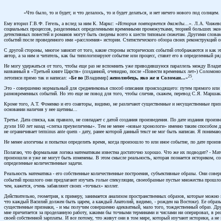
«Что было, то и будет; и что делалось, то и будет делаться, и нет ничего нового под солнцем
Ему вторил Г.В.Ф. Гегель, а вслед за ним К. Маркс: «
История повторяется дважды...
». Л.А. Чижевс
социальных процессов, разделенных определенными временными промежутками, теорией больших эконом
детективных повестей и романов могут быть сведены всего к шести типовым сюжетам. Другими словам
событий после проведенного ими «расслоения» истории. Статистического обзора своих реконструкций о
С другой стороны, многое зависит от того, какие стороны исторических событий отображаются и как эт
автор, а за ним и читатель, как бы типологизируют событие или процесс, ставят его в определенный ря
Не могу удержаться от того, чтобы еще раз не вспомнить уже приводившуюся параллель между Владим
названный в «Третьей книге Царств» (созданной, очевидно, после «Повести временных лет») Соломоно
25
летописи прямо так и написал: «
Бе во
[Владимир]
женолюбець, яко же и Соломан...
»
.
Это - совершенно нормальный для средневековья способ описания происходящего: путем прямого или 
разновременных событий. Но это еще не повод для того, чтобы сличив, скажем, перевод С.Я. Маршака 
Кроме того, А.Т. Фоменко и его соавторы, видимо, не различают существенные и несущественные при
основании наличия у нее щетины...
Третье. Дата списка, как правило, не совпадает с датой создания произведения. По дате издания произ
дуэли 160 лет назад «слегка преувеличены». Тем не менее «новые хронологи» именно таким способом д
не ограничивает terminus ante quem - дату, ранее которой данный текст не мог быть написан. Я понима
Не менее алогичны и попытки определить время, когда произошло то или иное событие, по дате произв
Полагаю, что формальная логика математикам известна достаточно хорошо. Что же их подводит? - Мате
произошли и уже не могут быть изменены. В этом смысле реальность, которая познается историком, со
определенные количественные задачи.
Реальность математика - его собственные количественные построения, субъективные образы. Они сове
событий прошлого они предлагают изучать голые спекуляции, своеобразные пустые множества прошлог
чем, кажется, очень забавляют своих «точных» коллег.
Действительно, геометрия, к примеру, занимается анализом пространственных образов, которые можно п
что каждый Василий должен быть царем, а каждый Анатолий, видимо, - рожден на Востоке). Ее образы
существенные признаки, - и мы получим совершенно адекватный, мало того, тождественный образ. Др
мне причитается за проделанную работу, какими бы точными терминами и числами ни оперировал, в реа
своей собственной зарплаты. И все потому, что живут они в том мире, который изучают историки, а не