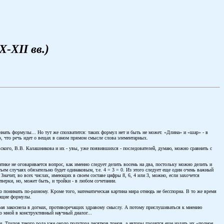
-XII вв.)
инать формулы... Но тут же спохватится: таких формул нет и быть не может. «Длина» и «шар» - в
, что речь идет о вещах в самом прямом смысле слова элементарных.
вского, В.В. Калашникова и их - увы, уже появившихся - последователей, думаю, можно сравнить с
атике не оговаривается вопрос, как именно следует делить восемь на два, постольку можно делить и
ретьем случаях обязательно будет одинаковым, т.е. 4 = 3 = 0. Из этого следует еще один очень важный
ачит, во всех числах, имеющих в своем составе цифры 8, 6, 4 или 3, можно, если захочется
верки, но, может быть, и тройки - в любом сочетании.
о понимать по-разному. Кроме того, математическая картина мира отнюдь не бесспорна. В то же время
ующие формулы.
орая закоснела в догмах, противоречащих здравому смыслу. А потому прислушиваться к мнению
со мной в конструктивный научный диалог...
. Трудов такого рода уже около полутора десятков томов, а авторы грозятся еще издать их «полное