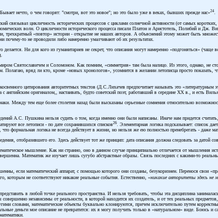
24
. Бывает нечто, о чем говорят: "смотри, вот это новое"; но это было уже в веках, бывших прежде нас»
.
кий связывал цикличность исторических процессов с циклами солнечной активности (от самых коротких
ических волн. О цикличности исторического процесса писали Платон и Аристотель, Полибий и Дж. Вик
и, трехкратный «повтор» истории - открытие не наших авторов. А объяснений этому может быть множес
ни почему-то не проводили либо намеренно умалчивают об их результатах.
о делается. Ни для кого из гуманитариев не секрет, что описания могут намеренно «подгоняться» (чаще 
д.
иром Святославичем и Соломоном. Как помним, «симметрия» там была налицо. Из этого, однако, не ст
м. Полагаю, вряд ли кто, кроме «новых хронологов», усомнится в желании летописца просто показать, 
косвенного цитирования авторитетных текстов (Д.С.Лихачев предпочитает называть это «литературным э
с английским оригиналом,, настаивать, будто советский поэт, работавший в середине XX в., и есть Виль
знаки. Между тем еще более столетия назад были высказаны серьезные сомнения относительно возможнос
ведений А.С. Пушкина нельзя судить о том, когда именно они были написаны. Иначе нам придется считать, 
26
атируют все летописи - по дате сохранившихся списков
. Элементарная логика подсказывает: список дает
ю, что формальная логика не всегда действует в жизни, но нельзя же ею полностью пренебрегать - даже ма
едения, отобразившего его. Здесь действует тот же принцип: дата описания должна следовать за датой с
матическое мышление. Как ни странно, оно в данном случае принципиально отличается от мышления истор
вершенна. Математик же изучает лишь сугубо абстрактные образы. Связь последних с какими-то реальными
ршенны, если математический аппарат, с помощью которого они созданы, безукоризнен. Перенося свои «п
о, которым не соответствуют никакие реальные события. Естественно, «
никакие авторитеты здесь не
редставить в любой точке реального пространства. И нельзя требовать, чтобы эта дисциплина занималась 
 совершенно независимы от реальности, в которой находится их создатель, и от тех реальных предметов
угими словами, математические объекты буквально клонируются, причем исключительно путем корректных
льные деньги мое описание не превратится: их я могу получить только в «натуральном» виде. Боюсь и с
 математики.