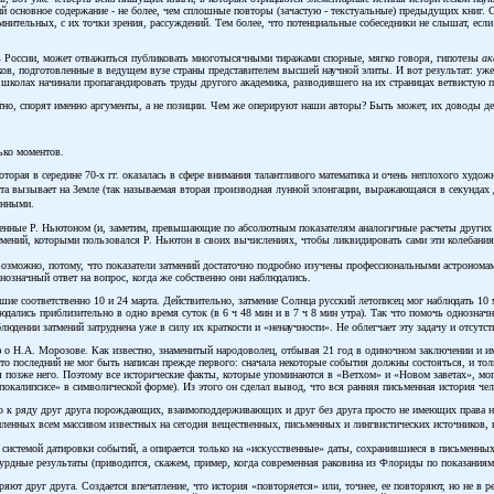
 основное содержание - не более, чем сплошные повторы (зачастую - текстуальные) предыдущих книг. С
омнительных, с их точки зрения, рассуждений. Тем более, что потенциальные собеседники не слышат, есл
 в России, может отважиться публиковать многотысячными тиражами спорные, мягко говоря, гипотезы
ак
ков, подготовленные в ведущем вузе страны представителем высшей научной элиты. И вот результат: уже
 в школах начинали пропагандировать труды другого академика, разводившего на их страницах ветвистую 
естно, спорят именно аргументы, а не позиции. Чем же оперируют наши авторы? Быть может, их доводы д
ько моментов.
оторая в середине 70-х гг. оказалась в сфере внимания талантливого математика и очень неплохого худож
а вызывает на Земле (так называемая вторая производная лунной элонгации, выражающаяся в секундах ду
енными.
ленные Р. Ньютоном (и, заметим, превышающие по абсолютным показателям аналогичные расчеты других
тмений, которыми пользовался Р. Ньютон в своих вычислениях, чтобы ликвидировать сами эти колебания
Возможно, потому, что показатели затмений достаточно подробно изучены профессиональными астрономам
нозначный ответ на вопрос, когда же собственно они наблюдались.
ие соответственно 10 и 24 марта. Действительно, затмение Солнца русский летописец мог наблюдать 10 
юдались приблизительно в одно время суток (в 6 ч 48 мин и в 7 ч 8 мин утра). Так что помочь однознач
юдении затмений затруднена уже в силу их краткости и «ненаучности». Не облегчает эту задачу и отсутст
ю о Н.А. Морозове. Как известно, знаменитый народоволец, отбывая 21 год в одиночном заключении и 
то последний не мог быть написан прежде первого: сначала некоторые события должны состояться, и тол
 позже него. Поэтому все исторические факты, которые упоминаются в «Ветхом» и «Новом заветах», могу
покалипсисе» в символической форме). Из этого он сделал вывод, что вся ранняя письменная история чел
го к ряду друг друга порождающих, взаимоподдерживающих и друг без друга просто не имеющих права н
репленных всем массивом известных на сегодня вещественных, письменных и лингвистических источников,
 системой датировки событий, а опирается только на «искусственные» даты, сохранившиеся в письменных
сурдные результаты (приводится, скажем, пример, когда современная раковина из Флориды по показания
 друг друга. Создается впечатление, что история «повторяется» или, точнее, ее повторяют, но не в реа