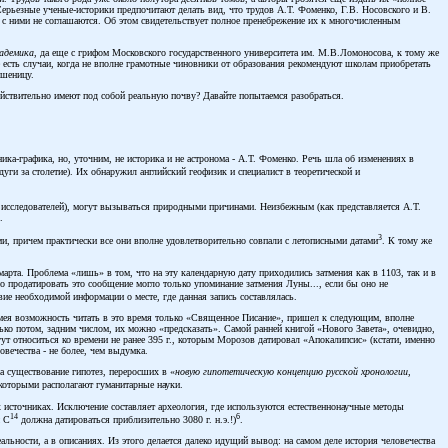
ерьезные ученые-историки предпочитают делать вид, что трудов А.Т. Фоменко, Г.В. Носовского и В.
и с ними не соглашаются. Об этом свидетельствует полное пренебрежение их к многочисленным
адемика
, да еще с грифом Московского государственного университета им. М.В.Ломоносова, к тому же
 есть случаи, когда не вполне грамотные чиновники от образования рекомендуют школам приобретать
пшеницу.
ействительно имеют под собой реальную почву? Давайте попытаемся разобраться.
ника-графика, но, уточним, не историка и не астронома - А.Т. Фоменко. Речь шла об изменениях в
ги за столетие). Их обнаружил английский геофизик и специалист в теоретической и
 исследователей), могут вызываться природными причинами. Неизбежным (как представляется А.Т.
.
3
и, причем практически все они вполне удовлетворительно совпали с летописными датами
. К тому же
марта. Проблема «лишь» в том, что на эту календарную дату приходились затмения как в 1103, так и в
но продатировать это сообщение могло только упоминание затмения Луны..., если бы оно не
вие необходимой информации о месте, где данная запись составлялась.
имея возможность читать в это время только «Священное Писание», пришел к следующим, вполне
ько потом, задним числом, их можно «предсказать». Самой ранней книгой «Нового Завета», очевидно,
т относиться ко времени не ранее 395 г., которым Морозов датировал «Апокалипсис» (кстати, именно
овечества - не более, чем выдумка.
а существование гипотез, переросших в «
новую гипотетическую концепцию русской хронологии,
 которыми располагают гуманитарные науки.
 источниках. Исключение составляет археология, где используются естественнонаучные методы
14
6
м С
должна датироваться приблизительно 3080 г. н.э.!)
.
льности, а в описаниях. Из этого делается далеко идущий вывод: на самом деле история человечества