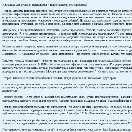
Насколько эти аксиомы приложимы к историческому исследованию?
Первое. Любому историку известно, что историческое исследование может опираться только на историч
качестве информации, которая может быть извлечена из той или иной категории текста. Скажем, в нор
о прошлом, почерпнутая из пособий; основа исследования - фактические сведения, взятые только из и
впечатления и переживания участников и очевидцев событий. На практике, естественно, картина может 
исторических источников, но только при одном-единственном условии: в
данной
цепочке передачи инфо
Между тем, к числу исторических источников «новые хронологи» относят, скажем, вузовские (хорошо -
15
16
источников
»
, а по мнению специалистов, - к современной «
псевдонаучной фантастике
»
). Их «пок
графиков «
статистического анализа нарративных
(обратите внимание: не исторических источников, 
из упомянутого Тита Ливия, не мог почерпнуть информацию о событиях, которые «статистически» иссл
Кстати, не знаю, намеренно или по незнанию, но наши авторы полностью игнорируют существование дре
бы то ни было упоминания древнейших книг, созданных в Древней Руси и сохранившихся до наших дней
Ломоносов. «
Существование сегодня
» этих «источников» - на совести наших авторов. Кстати, что тако
Читателя «новых хронологий» уверяют, что разрядные книги рассказывали «
о происхождении русских 
погодные разрядные книги. В 1556 г. была составлена официальная разрядная книга «Государев разряд
которого уж точно известны авторам рецензируемых работ, или - что еще лучше - перелистав публикац
20
разрядные книги были сожжены в Москве при царе Федоре Алексеевиче
. Из этого следует, что им н
Второе. Описания разных исторических событий могут удивительно напоминать друг друга.
С одной стороны, это связано с тем, что основные события, происходящие с людьми, действительно, п
показателях, которыми могут характеризоваться данные события. Скажем, жизнь человека укладывается 
повторяться.
Приведу пример. Не так давно в «Московском комсомольце» (где, кстати, пропагандируются и работы А
ресторанчика, которого тоже звали Умберто, Авраама Линкольна и Джона Кеннеди (с разницей якобы ро
Правда, при ближайшем рассмотрении оказывается, что многие из этих «дублировок» не совсем точны. 
жизни прославленного французского императора. Скажем, вместо 15 августа 1769 г. в качестве даты рожд
публикации - явная опечатка), в то время как уже 15 октября 1815г. Наполеон был доставлен на о-в Св. 
К тому же, как мы вскоре убедимся, авторы «новой хронологии» вовсе не стремятся к «излишней» точ
учесть, что в средневековье средняя продолжительность жизни горожанина, видимо, не превышала 22-3
Повторяемость многих «сюжетных линий» в истории была замечена уже давно. Еще Екклезиаст писал: