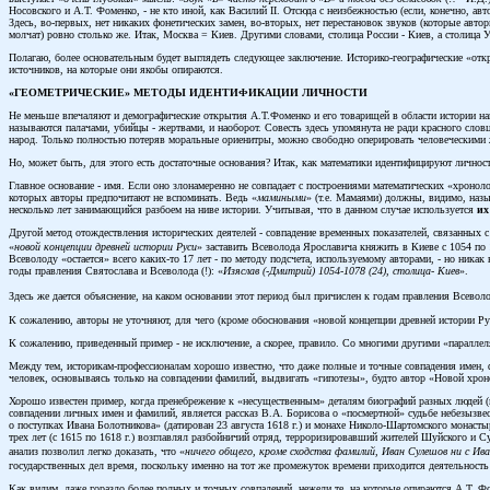
Носовского и А.Т. Фоменко, - не кто иной, как Василий II. Отсюда с неизбежностью (если, конечно, а
Здесь, во-первых, нет никаких фонетических замен, во-вторых, нет перестановок звуков (которые авт
молчат) ровно столько же. Итак, Москва = Киев. Другими словами, столица России - Киев, а столица У
Полагаю, более основательным будет выглядеть следующее заключение. Историко-географические «открыт
источников, на которые они якобы опираются.
«ГЕОМЕТРИЧЕСКИЕ» МЕТОДЫ ИДЕНТИФИКАЦИИ ЛИЧНОСТИ
Не меньше впечаляют и демографические открытия А.Т.Фоменко и его товарищей в области истории наше
называются палачами, убийцы - жертвами, и наоборот. Совесть здесь упомянута не ради красного словц
народ. Только полностью потеряв моральные ориенитры, можно свободно оперировать человеческими 
Но, может быть, для этого есть достаточные основания? Итак, как математики идентифицируют личнос
Главное основание - имя. Если оно злонамеренно не совпадает с построениями математических «хронол
которых авторы предпочитают не вспоминать. Ведь «
мамиными
» (т.е. Мамаями) должны, видимо, назы
несколько лет занимающийся разбоем на ниве истории. Учитывая, что в данном случае используется
их
Другой метод отождествления исторических деятелей - совпадение временных показателей, связанных с
«
новой концепции древней истории Руси
» заставить Всеволода Ярославича княжить в Киеве с 1054 по 
Всеволоду «остается» всего каких-то 17 лет - по методу подсчета, используемому авторами, - но никак
годы правления Святослава и Всеволода (!): «
Изяслав (-Дмитрий) 1054-1078 (24), столица- Киев
».
Здесь же дается объяснение, на каком основании этот период был причислен к годам правления Всеволо
К сожалению, авторы не уточняют, для чего (кроме обоснования «новой концепции древней истории Руси,
К сожалению, приведенный пример - не исключение, а скорее, правило. Со многими другими «параллел
Между тем, историкам-профессионалам хорошо известно, что даже полные и точные совпадения имен, ф
человек, основываясь только на совпадении фамилий, выдвигать «гипотезы», будто автор «Новой хроно
Хорошо известен пример, когда пренебрежение к «несущественным» деталям биографий разных людей (
совпадении личных имен и фамилий, является рассказ В.А. Борисова о «посмертной» судьбе небезызв
о поступках Ивана Болотникова» (датирован 23 августа 1618 г.) и монахе Николо-Шартомского монастыр
трех лет (с 1615 по 1618 г.) возглавлял разбойничий отряд, терроризировавший жителей Шуйского и С
анализ позволил легко доказать, что «
ничего общего, кроме сходства фамилий, Иван Сулешов ни с И
государственных дел время, поскольку именно на тот же промежуток времени приходится деятельность
Как видим, даже гораздо более полных и точных совпадений, нежели те, на которые опираются А.Т. Ф