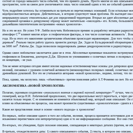
состоит из гораздо меньшего числа событий, чем это принято думать. Просто многие из них описываю
пространстве, хотя на самом деле увеличивается лишь число описаний одних и тех же событий сравнит
Чуть подробнее хотелось бы остановиться на третьем из перечисленных оснований. Если остальные мо
недобросовестностью авторов. Действительно, в истории существует такая проблема. Но выглядит она 
непрерывную шкалу относительных дат для определенной территории. Вторые же дают абсолютные даты
современной органики к датируемому образцу может значительно «омолодить» его. Кстати, большинст
дальнейшим гипотетическим построениям «новых хронологов».
Но и это не все. Не успел У.Ф. Либби получить Нобелевскую премию за разработку методики радиоугл
14
7
атмосфере С
влияют многие астро- и геофизические факторы, в том числе солнечная активность
. Вск
года. Из-за этого его накопление органическими объектами происходит неравномерно. Для того чтобы 
8
деревьев
. Реально такую работу удалось провести доктору Дж. Эдди из Бульдеровской обсерватории
9
на 5000 лет
. Работы Дж. Эдди позволили скоррелировать данные дендрохронологии и радиоуглерода.
Однако самое любопытное заключается даже не в этом. Абсолютные временные показатели экстремумов
геофизиком из Бекингема, доктором Д.Дж. Шоувом по упоминаниям о солнечных пятнах и полярных сия
их концепции, - не указ.
Тем не менее историки сегодня имеют вполне надежные естественнонаучные основы для датировки арх
явлений, связанных с уровнем солнечной активности (низкоширотных полярных сияний, солнечных пятен
древнейших рукописей. Все это не учитывается авторами «новой хронологии», видимо, потому, что по
Пока, однако, мы коснулись лишь «объективных» причин появления работ А.Т.Фоменко на свет. Но ест
АКСИОМАТИКА «НОВОЙ ХРОНОЛОГИИ»
13
Полагаю, скромным создателям «
уникального явления в мировой научной литературе
»
лучше, чем гум
геометрией, когда Н.И. Лобачевский предположил, что две параллельные могут пересечься, а через две
касается только теории. С ее изменением не изменится объективный мир, который оная описывает. Он ст
влияя на объясняемые ею процессы, она может произвести существенные «хронологические» сдвиги в 
Какие же представления лежат в основе «нового подхода» к хронологии?
Во-первых, любое описание одного и того же события, явления, процесса признается источником для его
искаженное переписчиком или интерпретатором) одно и то же информационное сообщение. Все они счит
Во-вторых, это убеждение, будто похожие описания, совпадающие в некоторых деталях (причем, не об
В-третьих, отождествляются даты: 1) самого описываемого события, 2) текста, в котором оно описано, 