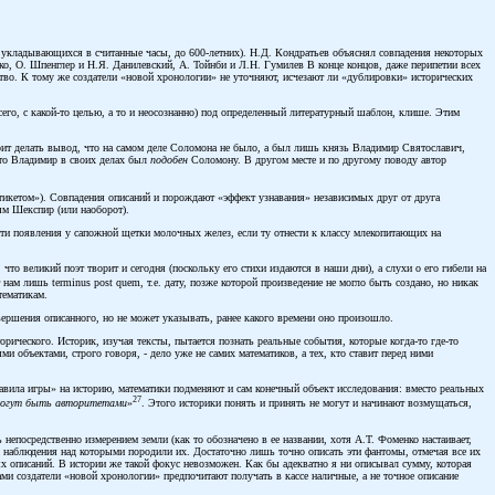
, укладывающихся в считанные часы, до 600-летних). Н.Д. Кондратьев объяснял совпадения некоторых
о, О. Шпенглер и Н.Я. Данилевский, А. Тойнби и Л.Н. Гумилев В конце концов, даже перипетии всех
тво. К тому же создатели «новой хронологии» не уточняют, исчезают ли «дублировки» исторических
всего, с какой-то целью, а то и неосознанно) под определенный литературный шаблон, клише. Этим
оит делать вывод, что на самом деле Соломона не было, а был лишь князь Владимир Святославич,
что Владимир в своих делах был
подобен
Соломону. В другом месте и по другому поводу автор
тикетом»). Совпадения описаний и порождают «эффект узнавания» независимых друг от друга
ям Шекспир (или наоборот).
ти появления у сапожной щетки молочных желез, если ту отнести к классу млекопитающих на
что великий поэт творит и сегодня (поскольку его стихи издаются в наши дни), а слухи о его гибели на
 нам лишь terminus post quem, т.е. дату, позже которой произведение не могло быть создано, но никак
тематикам.
овершения описанного, но не может указывать, ранее какого времени оно произошло.
ического. Историк, изучая тексты, пытается познать реальные события, которые когда-то где-то
 объектами, строго говоря, - дело уже не самих математиков, а тех, кто ставит перед ними
равила игры» на историю, математики подменяют и сам конечный объект исследования: вместо реальных
27
 могут быть авторитетами
»
. Этого историки понять и принять не могут и начинают возмущаться,
непосредственно измерением земли (как то обозначено в ее названии, хотя А.Т. Фоменко настаивает,
, наблюдения над которыми породили их. Достаточно лишь точно описать эти фантомы, отмечая все их
 описаний. В истории же такой фокус невозможен. Как бы адекватно я ни описывал сумму, которая
ами создатели «новой хронологии» предпочитают получать в кассе наличные, а не точное описание