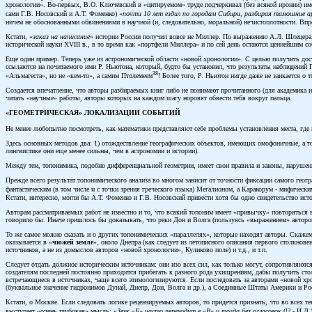
хронологии». Во-первых, В.О. Ключевский в «цитируемом» труде подчеркивал (без всякой иронии) им
сами Г.В. Носовский и А.Т. Фоменко) «
почти 10 лет ездил по городам Сибири, разбирая тамошние ар
ничем не обоснованными обвинениями в научной (и, следовательно, моральной) нечистоплотности. Впр
Кстати, «
заказ на написание
» истории России получил вовсе не Миллер. По выражению А.Л. Шлецера
исторической науки XVIII в., в то время как «портфели Миллера» и по сей день остаются ценнейшим с
Еще один пример. Теперь уже из астрономической области «новой хронологии». С целью получить доста
ссылаются на почитаемого ими Р. Ньютона, который, будто бы установил, что результаты наблюдений 
38
«Альмагеста», но не «кем-то», а самим Птолемеем
! Более того, Р. Ньютон нигде даже не заикается о 
Создается впечатление, что авторы разбираемых книг либо не понимают прочитанного (для академика и 
читать «научные» работы, авторы которых на каждом шагу норовят обвести тебя вокруг пальца.
«ГЕОМЕТРИЧЕСКАЯ» ЛОКАЛИЗАЦИИ СОБЫТИЙ
Не менее любопытно посмотреть, как математики представляют себе проблемы установления места, где 
Здесь основных методов два: 1) отождествление географических объектов, имеющих омофоничные, а то
лингвистике они еще менее сильны, чем в астрономии и истории).
Между тем, топонимика, подобно дифференциальной геометрии, имеет свои правила и законы, нарушени
Прежде всего результат топонимического анализа во многом зависит от точности фиксации самого геог
фантастическим (в том числе и с точки зрения греческого языка) Мегалионом, а Каракорум - мифичес
Кстати, интересно, могли бы А.Т. Фоменко и Г.В. Носовский привести хотя бы одно свидетельство исто
Авторам рассматриваемых работ не известно и то, что всякий топоним имеет «привычку» повторяться в
говорило бы. Иначе пришлось бы доказывать, что реки Дон и Волга (пользуясь «выражением» авторов) 
То же самое можно сказать и о других топонимических «параллелях», которые находят авторы. Скажем
оказывается в «
чюжей земле
», около Днепра (как следует из летописного описания первого столкнове
источников, а не из домыслов авторов «новой хронологии», Куликово поле) и т.д., и т.п.
Следует отдать должное историческим источникам: они изо всех сил, как только могут, сопротивляют
создателям последней постоянно приходится прибегать к разного рода ухищрениям, дабы получить сто
встречающиеся в источниках, чаще всего этимологизируются. Если последовать за авторами «новой хро
(буквальное значение гидронимов Дунай, Днепр, Дон, Волга и др.), а Соединные Штаты Америки и Росс
Кстати, о Москве. Если следовать логике рецензируемых авторов, то придется признать, что во всех 
выступает «очень глубокая» мысль: «
Звук «Б» часто переходит в «В» и тогда без огласовок
(!? - И.Д.