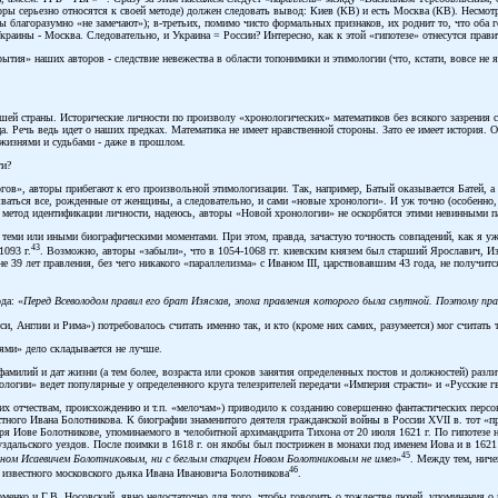
вторы серьезно относятся к своей методе) должен следовать вывод: Киев (КВ) и есть Москва (КВ). Несмот
оры благоразумно «не замечают»); в-третьих, помимо чисто формальных признаков, их роднит то, что оба
краины - Москва. Следовательно, и Украина = России? Интересно, как к этой «гипотезе» отнесутся прави
ия» наших авторов - следствие невежества в области топонимики и этимологии (что, кстати, вовсе не яв
й страны. Исторические личности по произволу «хронологических» математиков без всякого зазрения сов
а. Речь ведь идет о наших предках. Математика не имеет нравственной стороны. Зато ее имеет история. 
жизнями и судьбами - даже в прошлом.
ти?
огов», авторы прибегают к его произвольной этимологизации. Так, например, Батый оказывается Батей, а
ваться все, рожденные от женщины, а следовательно, и сами «новые хронологи». И уж точно (особенно, е
метод идентификации личности, надеюсь, авторы «Новой хронологии» не оскорбятся этими невинными п
 теми или иными биографическими моментами. При этом, правда, зачастую точность совпадений, как я у
43
1093 г.
. Возможно, авторы «забыли», что в 1054-1068 гг. киевским князем был старший Ярославич, Изя
 не 39 лет правления, без чего никакого «параллелизма» с Иваном III, царствовавшим 43 года, не получи
да: «
Перед Всеволодом правил его брат Изяслав, эпоха правления которого была смутной. Поэтому пр
 Англии и Рима») потребовалось считать именно так, и кто (кроме них самих, разумеется) мог считать так
ями» дело складывается не лучше.
амилий и дат жизни (а тем более, возраста или сроков занятия определенных постов и должностей) разл
логии» ведет популярные у определенного круга телезрителей передачи «Империя страсти» и «Русские гв
их отчествам, происхождению и т.п. «мелочам») приводило к созданию совершенно фантастических перс
естного Ивана Болотникова. К биографии знаменитого деятеля гражданской войны в России XVII в. тот 
я Иове Болотникове, упоминаемого в челобитной архимандрита Тихона от 20 июля 1621 г. По гипотезе нез
уздальского уездов. После поимки в 1618 г. он якобы был пострижен в монахи под именем Иова и в 162
45
ваном Исаевичем Болотниковым, ни с беглым старцем Новом Болотниковым не имел
»
. Между тем, ниче
46
 известного московского дьяка Ивана Ивановича Болотникова
.
оменко и Г.В. Носовский, явно недостаточно для того, чтобы говорить о тождестве людей, упоминания о