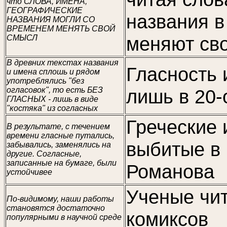
что СЛОВА, ИМЕНА,
ГЕОГРАФИЧЕСКИЕ
названия в
НАЗВАНИЯ МОГЛИ СО
ВРЕМЕНЕМ МЕНЯТЬ СВОЙ
меняют сво
СМЫСЛ
В древних текстах названия
Гласность 
и имена сплошь и рядом
употреблялись "без
огласовок", то есть БЕЗ
лишь в 20-
ГЛАСНЫХ - лишь в виде
"костяка" из согласных
Греческие 
В результате, с течением
времени гласные путались,
выбитые в 
забывались, заменялись на
другие. Согласные,
записанные на бумаге, были
Романова
устойчивее
Ученые чит
По-видимому, наши работы
становятся достаточно
комиксов
популярными в научной среде