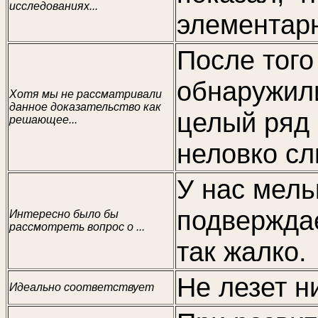
исследованиях...
элементар
После того
обнаружили
Хотя мы не рассматривали
данное доказательство как
целый ряд
решающее...
неловко сл
У нас мель
подверждае
Интересно было бы
рассмотреть вопрос о ...
так жалко.
Не лезет н
Идеально соответствует