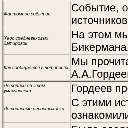
Событие, 
Фантомное событие
источников
На этом мы
Хаос средневековых
датировок
Бикермана
Мы прочита
Как сообщается в летописях
А.А.Гордее
Гордеев пр
Летописи об этом
умалчивают
С этими ис
Летописные несостыковки
ознакомили