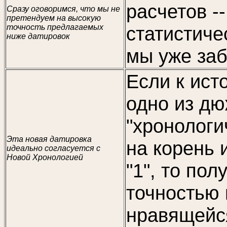
расчетов --
Сразу оговоримся, что мы не
претендуем на высокую
точность предлагаемых
статистиче
ниже датировок
мы уже за
Если к ист
одно из дю
"хронологи
Эта новая датировка
на корень и
идеально согласуется с
Новой Хронологией
"1", то по
точностью 
нравящейся