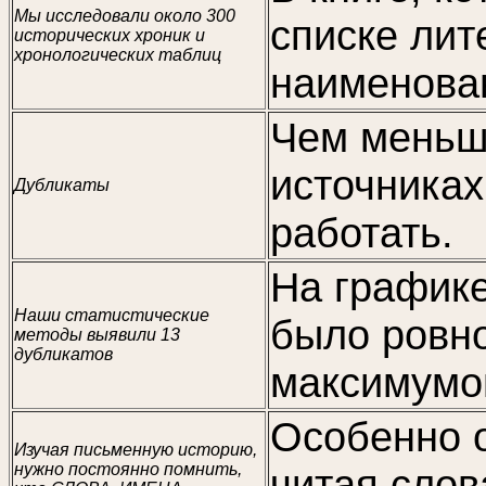
Мы исследовали около 300
списке лит
исторических хроник и
хронологических таблиц
наименова
Чем меньш
источниках
Дубликаты
работать.
На графике
Наши статистические
было ровн
методы выявили 13
дубликатов
максимумо
Особенно о
Изучая письменную историю,
нужно постоянно помнить,
читая слов