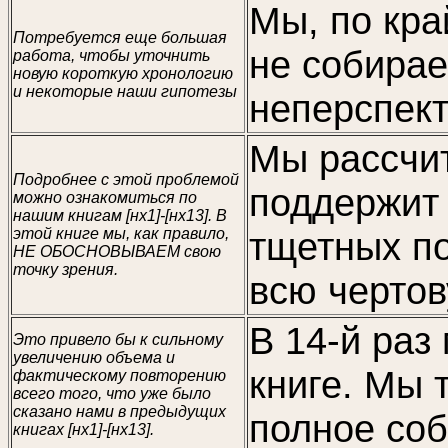
Мы, по кра
Потребуется еще большая
не собирае
работа, чтобы уточнить
новую короткую хронологию
и некоторые наши гипотезы
неперспект
Мы рассчит
Подробнее с этой проблемой
поддержит 
можно ознакомиться по
нашим книгам [нх1]-[нх13]. В
этой книге мы, как правило,
тщетных по
НЕ ОБОСНОВЫВАЕМ свою
точку зрения.
всю чертов
В 14-й раз
Это привело бы к сильному
увеличению объема и
книге. Мы 
фактическому повторению
всего того, что уже было
сказано нами в предыдущих
полное соб
книгах [нх1]-[нх13].