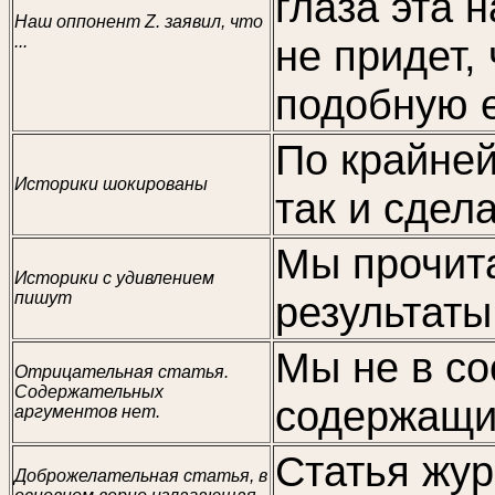
глаза эта 
Наш оппонент Z. заявил, что
...
не придет,
подобную е
По крайней
Историки шокированы
так и сдел
Мы прочит
Историки с удивлением
пишут
результаты
Мы не в со
Отрицательная статья.
Содержательных
содержащие
аргументов нет.
Статья жур
Доброжелательная статья, в